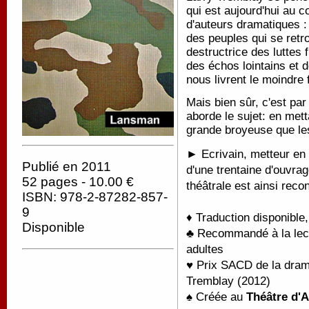
qui est aujourd'hui au 
d'auteurs dramatiques :
des peuples qui se retr
destructrice des luttes 
des échos lointains et dé
nous livrent le moindre 
Mais bien sûr, c'est par
aborde le sujet: en met
grande broyeuse que le
► Ecrivain, metteur en 
Publié en 2011
d'une trentaine d'ouvra
52 pages - 10.00 €
théâtrale est ainsi recon
ISBN: 978-2-87282-857-
9
♦ Traduction disponible
Disponible
♣ Recommandé à la lectu
adultes
♥ Prix SACD de la dram
Tremblay (2012)
♠ Créée au
Théâtre d'