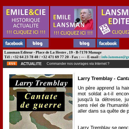
Lansman Editeur - Place de La Hestre , 19 - B-7170 Manage
Tél : +32 64 23 78 40 / +32 471 69 77 20 - Fax : --- - E-mail :
info.lansman@g
ACTUALITE
Commander nos ouvrages via Internet ?
Larry Tremblay -
Canta
Un père apprend la hain
mot soldat a-t-il encor
jusqu'à la détresse, j
sens réel de l'humanité
aller dans sa quête de 
Larry Tremblay se pench