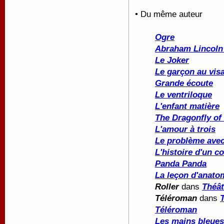
• Du même auteur
Ogre
Abraham Lincoln 
Le Joker
Le garçon au vis
Grande écoute
Le ventriloque
L'enfant matière
The Dragonfly of 
L'amour à trois
Le problème ave
L'histoire d'un c
Panda Panda
La leçon d'anato
Roller
dans
Théât
Téléroman
dans
Téléroman
Les mains bleues