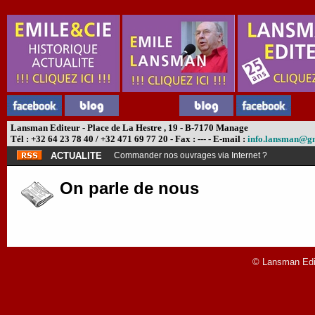
Lansman Editeur - Place de La Hestre , 19 - B-7170 Manage
Tél : +32 64 23 78 40 / +32 471 69 77 20 - Fax : --- - E-mail :
info.lansman@g
ACTUALITE
Commander nos ouvrages via Internet ?
On parle de nous
© Lansman Edit