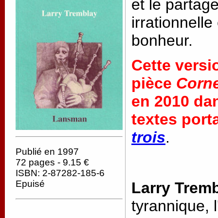
et le partag
irrationnell
bonheur.
Cette versi
pièce
Corn
en 2010 dan
textes porta
trois
.
Publié en 1997
72 pages - 9.15 €
ISBN: 2-87282-185-6
Epuisé
Larry Trem
tyrannique, 