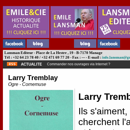
Lansman Editeur - Place de La Hestre , 19 - B-7170 Manage
Tél : +32 64 23 78 40 / +32 471 69 77 20 - Fax : --- - E-mail :
info.lansman@g
ACTUALITE
Commander nos ouvrages via Internet ?
Larry Tremblay
Ogre - Cornemuse
Larry Trem
Ils s'aiment
cherchent l'