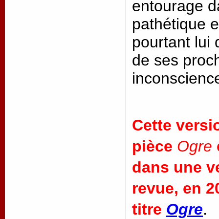
entourage d
pathétique e
pourtant lui 
de ses proch
inconscienc
Cette versi
pièce
Ogre
dans une v
revue, en 2
titre
Ogre
.