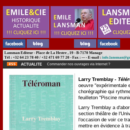
Lansman Editeur - Place de La Hestre , 19 - B-7170 Manage
Tél : +32 64 23 78 40 / +32 471 69 77 20 - Fax : --- - E-mail :
info.lansman@g
ACTUALITE
Commander nos ouvrages via Internet ?
Larry Tremblay -
Télé
oeuvre "expérimentale et
chorégraphie qui rythm
feuilleton "Piscine muni
Larry Tremblay a d'abord
section théâtre de l'Un
l'occasion de voir ce tr
mettre en évidence à tra