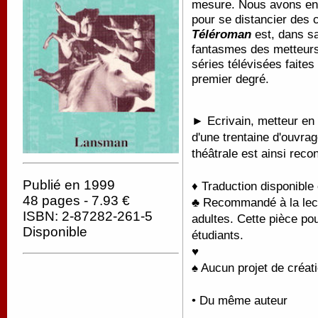
mesure. Nous avons enc
pour se distancier des c
Téléroman
est, dans sa
fantasmes des metteurs
séries télévisées faites
premier degré.
► Ecrivain, metteur en 
d'une trentaine d'ouvra
théâtrale est ainsi recon
Publié en 1999
♦ Traduction disponible
48 pages - 7.93 €
♣ Recommandé à la lectu
ISBN: 2-87282-261-5
adultes. Cette pièce po
Disponible
étudiants.
♥
♠ Aucun projet de créati
• Du même auteur