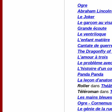
Ogre
Abraham Lincoln 
Le Joker
Le garçon au vis
Grande écoute
Le ventriloque
L'enfant matière
Cantate de guerr
The Dragonfly of 
L'amour à trois
Le problème ave
L'histoire d'un c
Panda Panda
La leçon d'anato
Roller
dans
Théât
Téléroman
dans
Les mains bleues
Ogre - Cornemus
Le génie de la ru