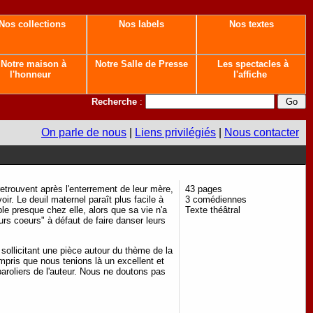
Nos collections
Nos labels
Nos textes
Notre maison à
Notre Salle de Presse
Les spectacles à
l'honneur
l'affiche
Recherche
:
On parle de nous
|
Liens privilégiés
|
Nous contacter
retrouvent après l'enterrement de leur mère,
43 pages
ir. Le deuil maternel paraît plus facile à
3 comédiennes
le presque chez elle, alors que sa vie n'a
Texte théâtral
urs coeurs" à défaut de faire danser leurs
 sollicitant une pièce autour du thème de la
mpris que nous tenions là un excellent et
aroliers de l'auteur. Nous ne doutons pas