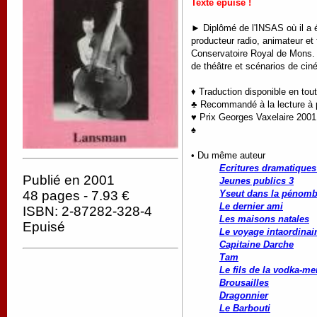
Texte épuisé !
► Diplômé de l'INSAS où il a é
producteur radio, animateur et
Conservatoire Royal de Mons. 
de théâtre et scénarios de cin
♦ Traduction disponible en tou
♣ Recommandé à la lecture à pa
♥ Prix Georges Vaxelaire 2001
♠
• Du même auteur
Ecritures dramatiques 
Publié en 2001
Jeunes publics 3
48 pages - 7.93 €
Yseut dans la pénomb
Le dernier ami
ISBN: 2-87282-328-4
Les maisons natales
Epuisé
Le voyage intaordinai
Capitaine Darche
Tam
Le fils de la vodka-me
Brousailles
Dragonnier
Le Barbouti