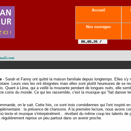
Accueil
Nos ouvrages
mail.com
e
- Sarah et Fanny ont quitté la maison familiale depuis longtemps. Elles s'y 
otaire. Leurs vies les ont éloignées mais elles sont plutôt heureuses de se revo
is. Quant à Léna, qui a veillé la mourante pendant de longues nuits, elle semb
tre coins du monde. Ce qui les rassemble, c'est la musique qui "fait danser le
mmande, on le sait. Cette fois, ce sont trois comédiennes qui l'ont inspiré en
pplémentaire : la présence de chansons. A la première lecture, nous avons co
 texte et musique s'interpénètrent... révélant du même coup les talents de p
a régulièrement reprise un peu partout dans un avenir proche.