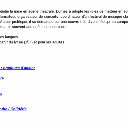
tudié la mise en scène théâtrale, Durnez a adopté les rôles de metteur en sc
 formateur, organisateur de concerts, coordinateur d'un festival de musique cl
Auteur prolifique, il se démarque par une oeuvre très diversifiée qui se com
éma, et souvent adressée au jeune public.
tes langues
rtir du lycée (15+) et pour les adultes
: pratiques d'atelier
re
re
nthe / Childéric