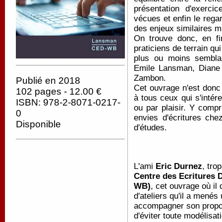
présentation d'exerci
vécues et enfin le regar
des enjeux similaires m
On trouve donc, en fi
praticiens de terrain qu
plus ou moins semblab
Emile Lansman, Diane 
Zambon.
Publié en 2018
Cet ouvrage n'est donc 
102 pages - 12.00 €
à tous ceux qui s'intér
ISBN: 978-2-8071-0217-
ou par plaisir. Y comp
0
envies d'écritures che
Disponible
d'études.
L'ami
Eric Durnez
, tro
Centre des Ecritures 
WB)
, cet ouvrage où il 
d'ateliers qu'il a menés 
accompagner son propos 
d'éviter toute modélisat