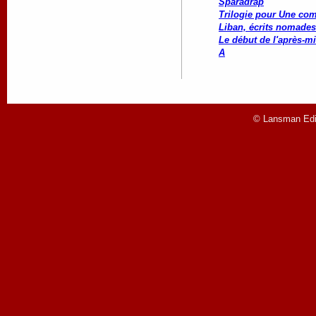
Sparadrap
Trilogie pour Une co
Liban, écrits nomades
Le début de l'après-mi
A
© Lansman Edit