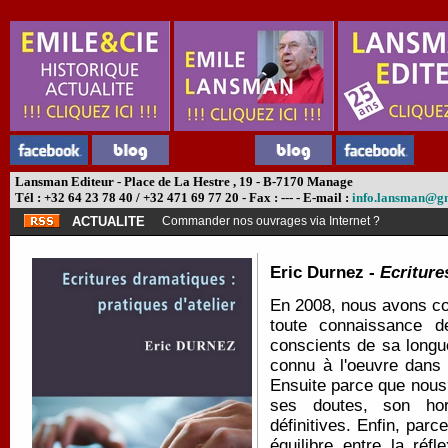
Lansman Editeur - Place de La Hestre , 19 - B-7170 Manage
Tél : +32 64 23 78 40 / +32 471 69 77 20 - Fax : --- - E-mail :
info.lansman@g
ACTUALITE
Commander nos ouvrages via Internet ?
Eric Durnez -
Ecriture
En 2008, nous avons con
toute connaissance d
conscients de sa longue
connu à l'oeuvre dans 
Ensuite parce que nous
ses doutes, son horr
définitives. Enfin, parc
équilibre entre la réfl