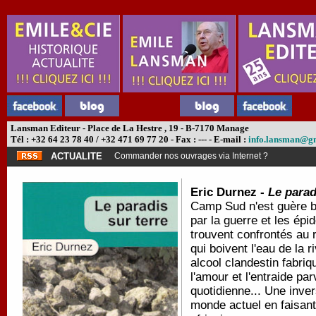
Lansman Editeur - Place de La Hestre , 19 - B-7170 Manage
Tél : +32 64 23 78 40 / +32 471 69 77 20 - Fax : --- - E-mail :
info.lansman@g
ACTUALITE
Commander nos ouvrages via Internet ?
Eric Durnez -
Le parad
Camp Sud n'est guère br
par la guerre et les épi
trouvent confrontés au 
qui boivent l'eau de la 
alcool clandestin fabri
l'amour et l'entraide pa
quotidienne... Une inve
monde actuel en faisan