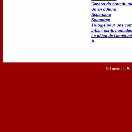
Cabaret du bout du 
Un an d'Anna
Aspartame
Sparadrap
Trilogie pour Une co
Liban, écrits nomades
Le début de l'après-mi
A
© Lansman Edit