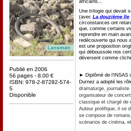
africains...
Une trilogie qui devait 
(avec
La douzième île
circonstances ont retard
que, comme certains vin
reprendre en main avant
redécouverte qui nous 
est une proposition orig
qui déboussole nos cert
déversent comme cliché
Publié en 2006
► Diplômé de l'INSAS où
56 pages - 8.00 €
Durnez a adopté les rô
ISBN: 978-2-87282-574-
5
dramaturge, journaliste 
Disponible
organisateur de concert
classique et chargé de
Auteur prolifique, il s
se compose de romans, 
scénarios de cinéma, et