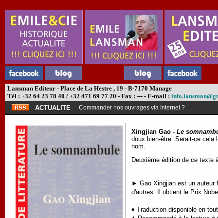
Lansman Editeur - Place de La Hestre , 19 - B-7170 Manage
Tél : +32 64 23 78 40 / +32 471 69 77 20 - Fax : --- - E-mail :
info.lansman@g
ACTUALITE
Commander nos ouvrages via Internet ?
Xingjian Gao -
Le somnambu
doux bien-être. Serait-ce cel
nom.
Deuxième édition de ce texte à l
► Gao Xingjian est un auteur f
d'autres. Il obtient le Prix No
♦ Traduction disponible en tou