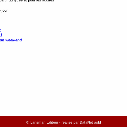
rtir du lycée et pour les adultes
 jour
r
 1
 un week-end
© Lansman Editeur - réalisé par
D
ata
N
et asbl