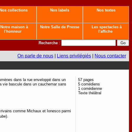
Nos collections
Nos labels
Nos textes
Notre maison à
Notre Salle de Presse
Les spectacles à
l'honneur
l'affiche
Recherche
:
On parle de nous
|
Liens privilégiés
|
Nous contacter
 promènes dans la rue enveloppé dans un
57 pages
 ta vie bascule dans un cauchemar sans
5 comédiens
1 comédienne
Texte théâtral
s écrivains comme Michaux et Ionesco parmi
ube).