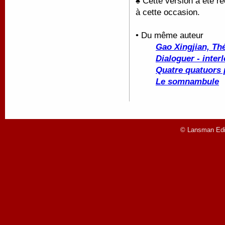
♠ Cette version a été r
à cette occasion.
• Du même auteur
Gao Xingjian, Thé
Dialoguer - inter
Quatre quatuors
Le somnambule
© Lansman Edit