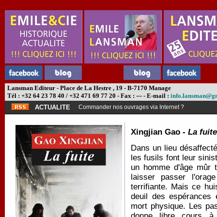
Lansman Editeur - Place de La Hestre , 19 - B-7170 Manage
Tél : +32 64 23 78 40 / +32 471 69 77 20 - Fax : --- - E-mail :
info.lansman@g
ACTUALITE
Commander nos ouvrages via Internet ?
Xingjian Gao -
La fuite
Dans un lieu désaffecté
les fusils font leur sin
un homme d'âge mûr tro
laisser passer l'orag
terrifiante. Mais ce h
deuil des espérances e
mort physique. Les pas
donne libre cours à 