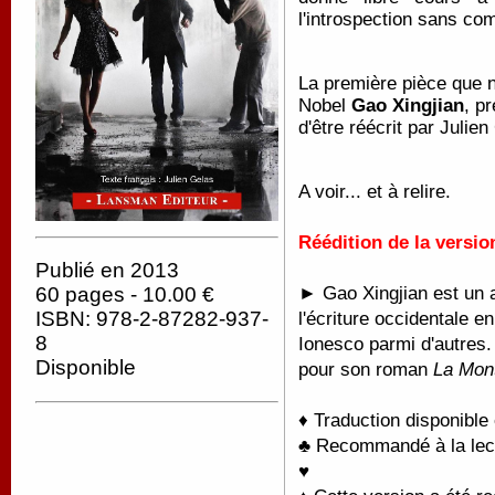
l'introspection sans co
La première pièce que n
Nobel
Gao Xingjian
, p
d'être réécrit par Julien
A voir... et à relire.
Réédition de la versio
Publié en 2013
► Gao Xingjian est un au
60 pages - 10.00 €
ISBN: 978-2-87282-937-
l'écriture occidentale 
8
Ionesco parmi d'autres. 
Disponible
pour son roman
La Mon
♦ Traduction disponible
♣ Recommandé à la lectu
♥