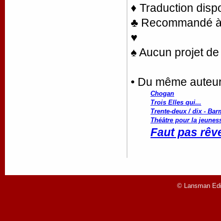
♦ Traduction disp
♣ Recommandé à la
♥
♠ Aucun projet de 
• Du même auteu
Chogan
Trois Elles qui...
Trente-deux / dix - Bar
Théâtre pour la jeunes
Faut pas rêve
© Lansman Edit