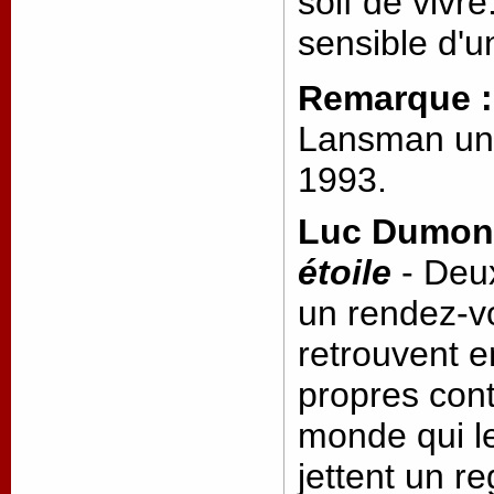
soif de vivre
sensible d'u
Remarque 
Lansman une
1993.
Luc Dumon
étoile
- Deux
un rendez-v
retrouvent 
propres cont
monde qui l
jettent un re