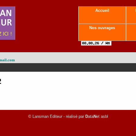
Accueil
Nos ouvrages
mail.com
2
© Lansman Editeur - réalisé par
D
ata
N
et asbl