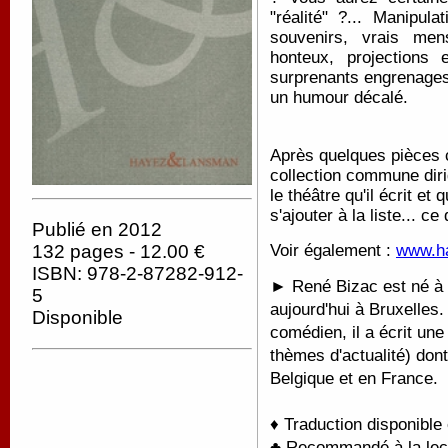
"réalité" ?... Manipul
souvenirs, vrais men
honteux, projections
surprenants engrenages.
un humour décalé.
Après quelques pièces 
collection commune diri
le théâtre qu'il écrit et
s'ajouter à la liste... 
Publié en 2012
Voir également :
www.ha
132 pages - 12.00 €
ISBN: 978-2-87282-912-
► René Bizac est né à Bri
5
aujourd'hui à Bruxelles
Disponible
comédien, il a écrit une
thèmes d'actualité) dont
Belgique et en France.
♦ Traduction disponible
♣ Recommandé à la lectu