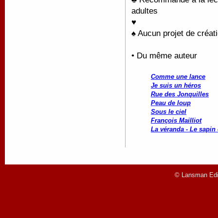
adultes
♥
♠ Aucun projet de créati
• Du même auteur
Comme une lance
Je suis un héros
Rue des Jonquilles
Peau de loup
Sous le ciel
François Mailliot
La véranda - Le sapin 
© Lansman Edit