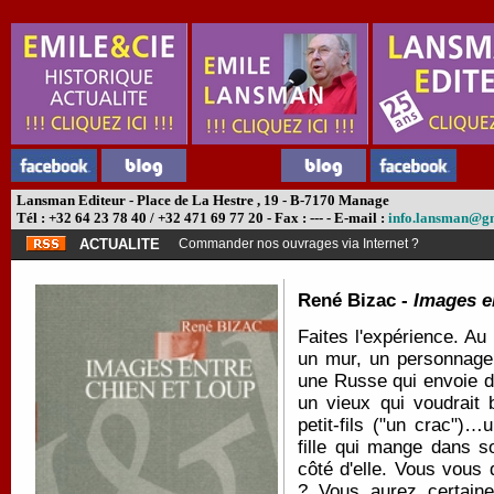
Lansman Editeur - Place de La Hestre , 19 - B-7170 Manage
Tél : +32 64 23 78 40 / +32 471 69 77 20 - Fax : --- - E-mail :
info.lansman@g
ACTUALITE
Commander nos ouvrages via Internet ?
René Bizac -
Images e
Faites l'expérience. A
un mur, un personnage 
une Russe qui envoie 
un vieux qui voudrait
petit-fils ("un crac")…
fille qui mange dans s
côté d'elle. Vous vous
? Vous aurez certaine