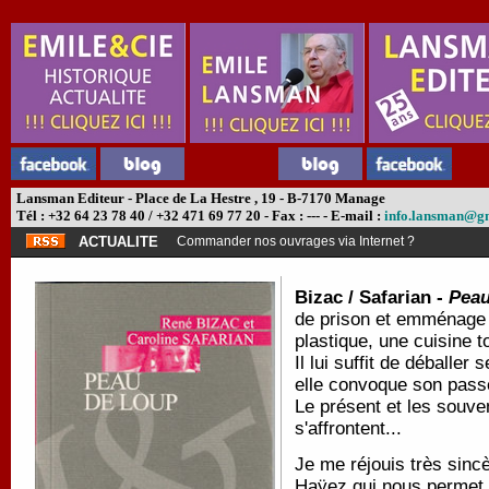
Lansman Editeur - Place de La Hestre , 19 - B-7170 Manage
Tél : +32 64 23 78 40 / +32 471 69 77 20 - Fax : --- - E-mail :
info.lansman@g
ACTUALITE
Commander nos ouvrages via Internet ?
Bizac / Safarian -
Peau
de prison et emménage
plastique, une cuisine to
Il lui suffit de déballe
elle convoque son passé.
Le présent et les souven
s'affrontent...
Je me réjouis très sinc
Haÿez qui nous permet a