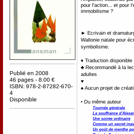
pour l'action... et pour 
immobilisme ?
► Ecrivain et dramaturg
Wallonie natale pour écr
symbolisme.
♦ Traduction disponible
♣ Recommandé à la lectu
Publié en 2008
adultes
46 pages - 8.00 €
♥
ISBN: 978-2-87282-670-
♠ Aucun projet de créati
4
Disponible
• Du même auteur
Tournée générale
La souffrance d'Alexa
Une soirée ordinaire
Comme un secret ina
Un goût de menthe po