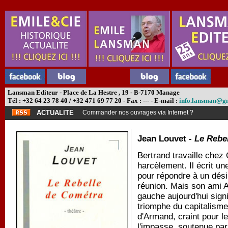
Lansman Editeur - Place de La Hestre , 19 - B-7170 Manage
Tél : +32 64 23 78 40 / +32 471 69 77 20 - Fax : --- - E-mail :
info.lansman@g
ACTUALITE
Commander nos ouvrages via Internet ?
Jean Louvet -
Le Rebe
Bertrand travaille chez
harcèlement. Il écrit un
pour répondre à un dés
réunion. Mais son ami A
gauche aujourd'hui signi
triomphe du capitalisme
d'Armand, craint pour le
l'impasse, soutenue par