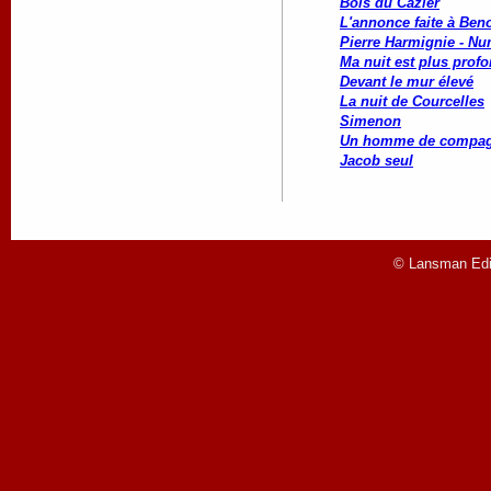
Bois du Cazier
L'annonce faite à Beno
Pierre Harmignie - Nu
Ma nuit est plus profo
Devant le mur élevé
La nuit de Courcelles
Simenon
Un homme de compag
Jacob seul
© Lansman Edit