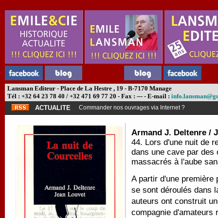
Lansman Editeur - Place de La Hestre , 19 - B-7170 Manage
Tél : +32 64 23 78 40 / +32 471 69 77 20 - Fax : --- - E-mail :
info.lansman@g
ACTUALITE
Commander nos ouvrages via Internet ?
Armand J. Deltenre / 
44. Lors d'une nuit de 
dans une cave par des c
massacrés à l'aube sans
A partir d'une première
se sont déroulés dans l
auteurs ont construit un
compagnie d'amateurs ré