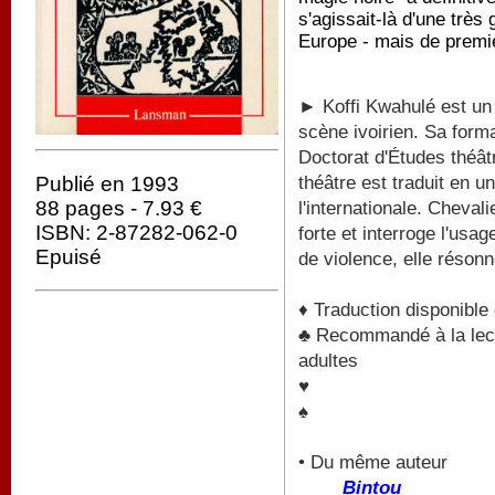
s'agissait-là d'une très
Europe - mais de premie
► Koffi Kwahulé est un 
scène ivoirien. Sa forma
Doctorat d'Études théât
Publié en 1993
théâtre est traduit en u
88 pages - 7.93 €
l'internationale. Chevali
ISBN: 2-87282-062-0
forte et interroge l'usa
Epuisé
de violence, elle réson
♦ Traduction disponible
♣ Recommandé à la lectu
adultes
♥
♠
• Du même auteur
Bintou