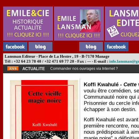
Lansman Editeur - Place de La Hestre , 19 - B-7170 Manage
Tél : +32 64 23 78 40 / +32 471 69 77 20 - Fax : --- - E-mail :
info.lansman@g
ACTUALITE
Commander nos ouvrages via Internet ?
Koffi Kwahulé -
Cette 
voulu être comédien, se
Communauté noire qui a 
Prisonnier du cercle infe
échapper à son destin.
Koffi Kwahulé est avant
première rencontre, no
nous prédisposait à aime
magie noire" a définitiv