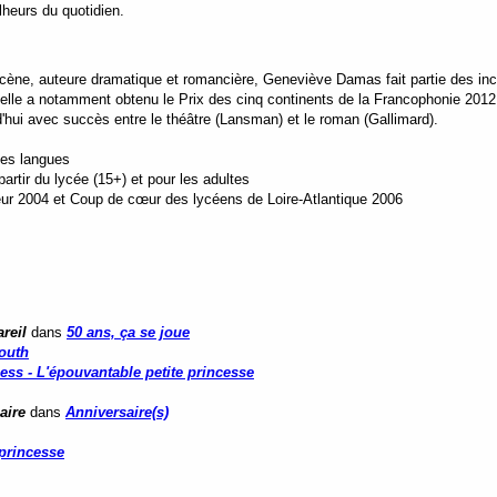
lheurs du quotidien.
e, auteure dramatique et romancière, Geneviève Damas fait partie des inconto
u'elle a notamment obtenu le Prix des cinq continents de la Francophonie 20
d'hui avec succès entre le théâtre (Lansman) et le roman (Gallimard).
tes langues
rtir du lycée (15+) et pour les adultes
eur 2004 et
Coup de cœur des lycéens de Loire-Atlantique 2006
reil
dans
50 ans, ça se joue
outh
cess - L'épouvantable petite princesse
aire
dans
Anniversaire(s)
 princesse