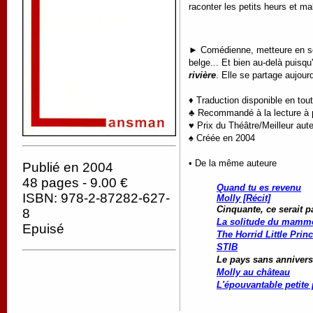
raconter les petits heurs et ma
► Comédienne, metteure en scèn
belge... Et bien au-delà puisq
rivière
. Elle se partage aujour
♦ Traduction disponible en tou
♣ Recommandé à la lecture à pa
♥ Prix du Théâtre/Meilleur aut
♠ Créée en 2004
• De la même auteure
Publié en 2004
48 pages - 9.00 €
Quand tu es revenu
ISBN: 978-2-87282-627-
Molly [Récit]
Cinquante, ce serait pa
8
La solitude du mamm
Epuisé
The Horrid Little Prin
STIB
Le pays sans annivers
Molly au château
L'épouvantable petite