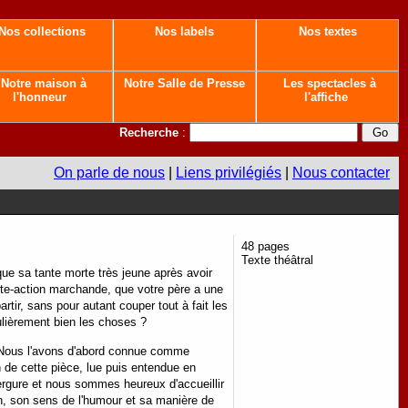
Nos collections
Nos labels
Nos textes
Notre maison à
Notre Salle de Presse
Les spectacles à
l'honneur
l'affiche
Recherche
:
On parle de nous
|
Liens privilégiés
|
Nous contacter
48 pages
Texte théâtral
e sa tante morte très jeune après avoir
te-action marchande, que votre père a une
rtir, sans pour autant couper tout à fait les
culièrement bien les choses ?
. Nous l'avons d'abord connue comme
 de cette pièce, lue puis entendue en
vergure et nous sommes heureux d'accueillir
n, son sens de l'humour et sa manière de