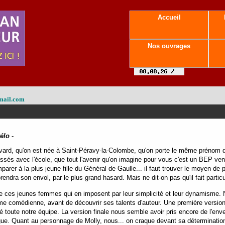
Accueil
Nos ouvrages
mail.com
vélo
-
d, qu'on est née à Saint-Péravy-la-Colombe, qu'on porte le même prénom qu
s avec l'école, que tout l'avenir qu'on imagine pour vous c'est un BEP ven
er à la plus jeune fille du Général de Gaulle... il faut trouver le moyen de pa
rendra son envol, par le plus grand hasard. Mais ne dit-on pas qu'il fait parti
e ces jeunes femmes qui en imposent par leur simplicité et leur dynamisme
me comédienne, avant de découvrir ses talents d'auteur. Une première version
sé toute notre équipe. La version finale nous semble avoir pris encore de l'en
gue. Quant au personnage de Molly, nous... on craque devant sa déterminatio