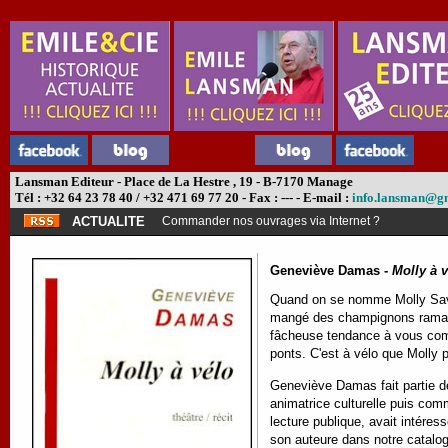
Lansman Editeur - Place de La Hestre , 19 - B-7170 Manage
Tél : +32 64 23 78 40 / +32 471 69 77 20 - Fax : --- - E-mail :
info.lansman@g
ACTUALITE
Commander nos ouvrages via Internet ?
Geneviève Damas -
Molly à 
Quand on se nomme Molly Savar
mangé des champignons ramassé
fâcheuse tendance à vous compar
ponts. C'est à vélo que Molly p
Geneviève Damas fait partie d
animatrice culturelle puis com
lecture publique, avait intéres
son auteure dans notre catalo