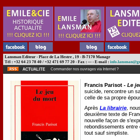
Lansman Editeur - Place de La Hestre , 19 - B-7170 Manage
Tél : +32 64 23 78 40 / +32 471 69 77 20 - Fax : --- - E-mail :
info.lansman@g
ACTUALITE
Commander nos ouvrages via Internet ?
Francis Parisot -
Le j
suicide, rencontre un sa
celle de sa propre épo
Après
La librairie
, nou
deuxième texte de Franc
nouvelle façon de s'expr
rebondissements entre 
tout sauf simpliste.