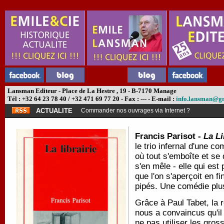
Lansman Editeur - Place de La Hestre , 19 - B-7170 Manage
Tél : +32 64 23 78 40 / +32 471 69 77 20 - Fax : --- - E-mail :
info.lansman@g
ACTUALITE
Commander nos ouvrages via Internet ?
Francis Parisot -
La Li
le trio infernal d'une 
où tout s'emboîte et se d
s'en mêle - elle qui est 
que l'on s'aperçoit en 
pipés. Une comédie plus
Grâce à Paul Tabet, la 
nous a convaincus qu'il 
ne pas utiliser les gross