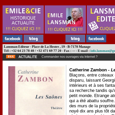
Lansman Editeur - Place de La Hestre , 19 - B-7170 Manage
Tél : +32 64 23 78 40 / +32 471 69 77 20 - Fax : --- - E-mail :
info.lansman@g
ACTUALITE
Commander nos ouvrages via Internet ?
Catherine Zambon -
L
Blaçons, entre coteaux 
disparu, laissant Georg
intérieurs et à ses fant
sa recherche tandis qu'
petit monde. Etrange at
qui a été abattu souffre.
des murs de la propriét
noyé dix ans plus tôt d