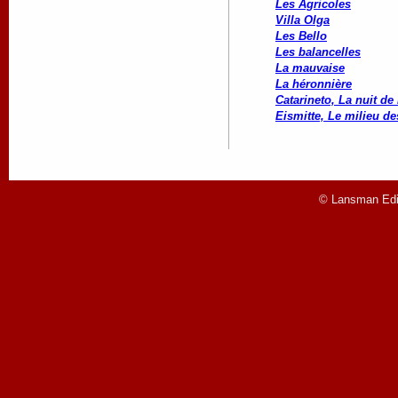
Les Agricoles
Villa Olga
Les Bello
Les balancelles
La mauvaise
La héronnière
Catarineto, La nuit de
Eismitte, Le milieu de
© Lansman Edit