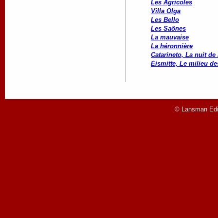
Les Agricoles
Villa Olga
Les Bello
Les Saônes
La mauvaise
La héronnière
Catarineto, La nuit de
Eismitte, Le milieu de
© Lansman Edit