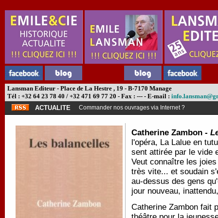
Lansman Editeur - Place de La Hestre , 19 - B-7170 Manage
Tél : +32 64 23 78 40 / +32 471 69 77 20 - Fax : --- - E-mail :
info.lansman@g
ACTUALITE
Commander nos ouvrages via Internet ?
Catherine Zambon -
L
l'opéra, La Lalue en tut
sent attirée par le vide
Veut connaître les joies
très vite... et soudain 
au-dessus des gens qu'
jour nouveau, inattendu
Catherine Zambon fait 
théâtre pour la jeunesse