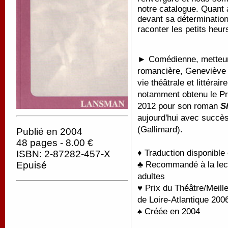
notre catalogue. Quant 
devant sa détermination
raconter les petits heur
►
Comédienne, metteur
romancière, Geneviève D
vie théâtrale et littérair
notamment obtenu le Pr
2012 pour son roman
Si
aujourd'hui avec succès
(Gallimard).
Publié en 2004
48 pages - 8.00 €
♦ Traduction disponible
ISBN: 2-87282-457-X
♣ Recommandé à la lectu
Epuisé
adultes
♥ Prix du Théâtre/Meill
de Loire-Atlantique 200
♠ Créée en 2004