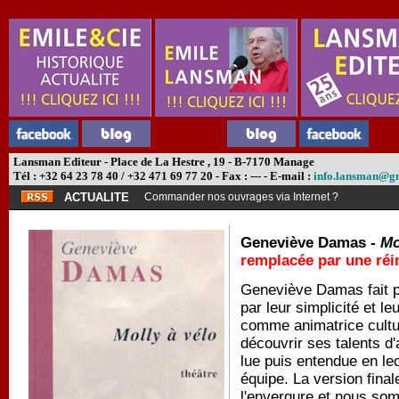
Lansman Editeur - Place de La Hestre , 19 - B-7170 Manage
Tél : +32 64 23 78 40 / +32 471 69 77 20 - Fax : --- - E-mail :
info.lansman@g
ACTUALITE
Commander nos ouvrages via Internet ?
Geneviève Damas -
Mo
remplacée par une ré
Geneviève Damas fait p
par leur simplicité et 
comme animatrice cultu
découvrir ses talents d
lue puis entendue en lec
équipe. La version fina
l'envergure et nous som