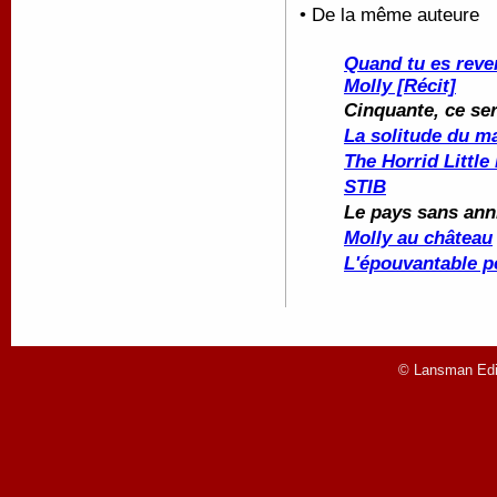
• De la même auteure
Quand tu es reve
Molly [Récit]
Cinquante, ce ser
La solitude du 
The Horrid Little
STIB
Le pays sans ann
Molly au château
L'épouvantable p
© Lansman Edit