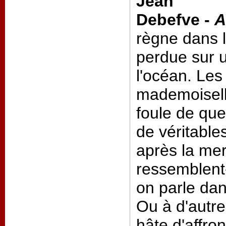
Jean
Debefve -
A
règne dans 
perdue sur u
l'océan. Les
mademoisell
foule de que
de véritable
après la me
ressemblent-
on parle dans
Ou à d'autre
hâte d'affro