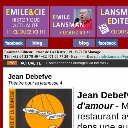
Lansman Editeur - Place de La Hestre , 19 - B-7170 Manage
Tél : +32 64 23 78 40 / +32 471 69 77 20 - Fax : --- - E-mail :
info.lansman@g
ACTUALITE
Commander nos ouvrages via Internet ?
Jean Debefve
Théâtre pour la jeunesse 4
Jean Debef
d'amour
- M
restaurant a
dans une au