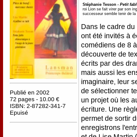
Stéphanie Tesson -
Petit fab
roi Lion se fait virer par son 
successeur semble tenir de la
Dans le cadre du 
ont été invités à 
comédiens de 8 à 
découverte de text
écrits par des dr
mais aussi les ens
imaginaire, leur se
de sélectionner te
Publié en 2002
72 pages - 10.00 €
un projet où les 
ISBN: 2-87282-341-7
écriture. Une règ
Epuisé
permet de sortir d
enregistrons l'en
et de Lise Martin