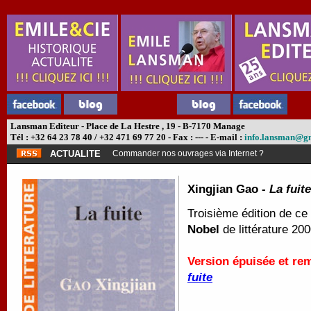
Lansman Editeur - Place de La Hestre , 19 - B-7170 Manage
Tél : +32 64 23 78 40 / +32 471 69 77 20 - Fax : --- - E-mail :
info.lansman@g
ACTUALITE
Commander nos ouvrages via Internet ?
Xingjian Gao -
La fuite
Troisième édition de ce 
Nobel
de littérature 200
Version épuisée et re
fuite