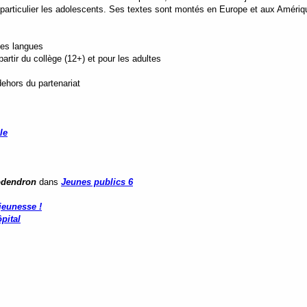
 particulier les adolescents. Ses textes sont montés en Europe et aux Amériq
tes langues
rtir du collège (12+) et pour les adultes
dehors du partenariat
le
lodendron
dans
Jeunes publics 6
jeunesse !
pital