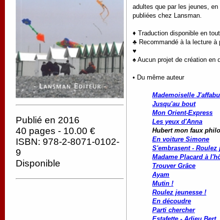
adultes que par les jeunes, en
publiées chez Lansman.
♦ Traduction disponible en tou
♣ Recommandé à la lecture à pa
♥
♠ Aucun projet de création en 
• Du même auteur
Mademoiselle J'affabu
Jusqu'au bout
Mon Orient-Express
Publié en 2016
Les yeux d'Anna
40 pages - 10.00 €
Hubert mon faux phi
En voiture Simone
ISBN: 978-2-8071-0102-
S'embrasent - Roulez 
9
Madame Placard à l'hô
Disponible
Trouver Grâce
Ayam
Mutin !
Roulez jeunesse !
En découdre
Parti chercher
Estafette - Adieu
Bert