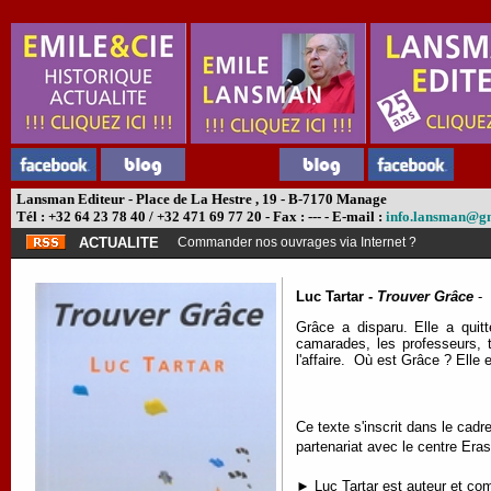
Lansman Editeur - Place de La Hestre , 19 - B-7170 Manage
Tél : +32 64 23 78 40 / +32 471 69 77 20 - Fax : --- - E-mail :
info.lansman@g
ACTUALITE
Commander nos ouvrages via Internet ?
Luc Tartar -
Trouver Grâce
-
Grâce a disparu. Elle a quit
camarades, les professeurs, t
l'affaire.
Où est Grâce ?
Elle 
Ce texte s'inscrit dans le cad
partenariat avec le centre Er
► Luc Tartar est auteur et comé