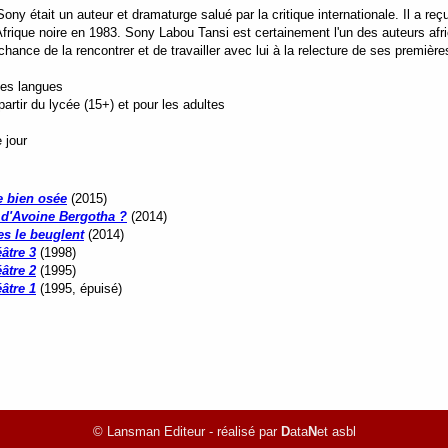
y était un auteur et dramaturge salué par la critique internationale. Il a reç
frique noire en 1983. Sony Labou Tansi est certainement l'un des auteurs afr
ance de la rencontrer et de travailler avec lui à la relecture de ses première
tes langues
rtir du lycée (15+) et pour les adultes
 jour
e bien osée
(2015)
d'Avoine Bergotha ?
(2014)
les le beuglent
(2014)
âtre 3
(1998)
âtre 2
(1995)
âtre 1
(1995, épuisé)
© Lansman Editeur - réalisé par
D
ata
N
et asbl