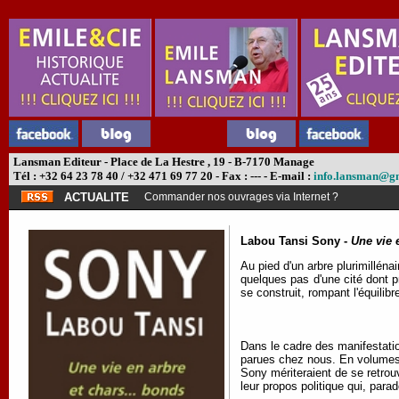
Lansman Editeur - Place de La Hestre , 19 - B-7170 Manage
Tél : +32 64 23 78 40 / +32 471 69 77 20 - Fax : --- - E-mail :
info.lansman@g
ACTUALITE
Commander nos ouvrages via Internet ?
Labou Tansi Sony -
Une vie 
Au pied d'un arbre plurimillén
quelques pas d'une cité dont p
se construit, rompant l'équilibr
Dans le cadre des manifestati
parues chez nous. En volumes 
Sony mériteraient de se retrouv
leur propos politique qui, para