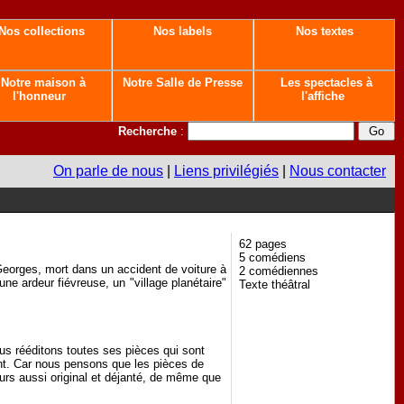
Nos collections
Nos labels
Nos textes
Notre maison à
Notre Salle de Presse
Les spectacles à
l'honneur
l'affiche
Recherche
:
On parle de nous
|
Liens privilégiés
|
Nous contacter
62 pages
5 comédiens
 Georges, mort dans un accident de voiture à
2 comédiennes
ne ardeur fiévreuse, un "village planétaire"
Texte théâtral
us rééditons toutes ses pièces qui sont
nt. Car nous pensons que les pièces de
jours aussi original et déjanté, de même que