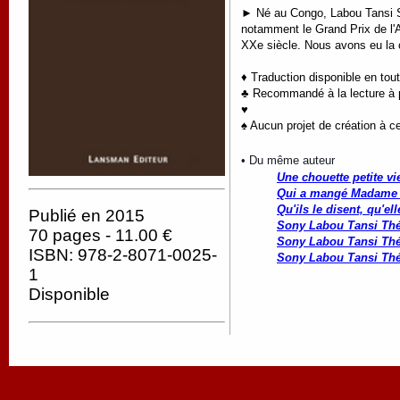
► Né au Congo, Labou Tansi Son
notamment le Grand Prix de l'A
XXe siècle. Nous avons eu la ch
♦ Traduction disponible en tou
♣ Recommandé à la lecture à pa
♥
♠ Aucun projet de création à ce
• Du même auteur
Une chouette petite vi
Qui a mangé Madame 
Qu'ils le disent, qu'el
Publié en 2015
Sony Labou Tansi Thé
70 pages - 11.00 €
Sony Labou Tansi Thé
ISBN: 978-2-8071-0025-
Sony Labou Tansi Thé
1
Disponible