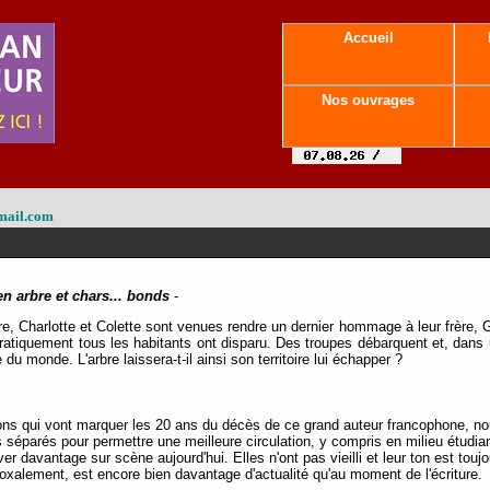
Accueil
Nos ouvrages
mail.com
en arbre et chars... bonds
-
aire, Charlotte et Colette sont venues rendre un dernier hommage à leur frère,
ratiquement tous les habitants ont disparu. Des troupes débarquent et, dans u
e du monde. L'arbre laissera-t-il ainsi son territoire lui échapper ?
ons qui vont marquer les 20 ans du décès de ce grand auteur francophone, no
séparés pour permettre une meilleure circulation, y compris en milieu étudia
er davantage sur scène aujourd'hui. Elles n'ont pas vieilli et leur ton est tou
doxalement, est encore bien davantage d'actualité qu'au moment de l'écriture.