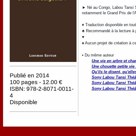
► Né au Congo, Labou Tansi Son
notamment le Grand Prix de l'A
♦ Traduction disponible en tou
♣ Recommandé à la lecture à p
♥
♠ Aucun projet de création à ce
• Du même auteur
Une vie en arbre et cha
Une chouette petite vie
Qu'ils le disent, qu'ell
Publié en 2014
Sony Labou Tansi Théâ
100 pages - 12.00 €
Sony Labou Tansi Théâ
ISBN: 978-2-8071-0011-
Sony Labou Tansi Théâ
4
Disponible