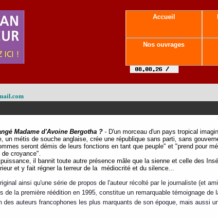
Accueil
Nos ouvrages
mail.com
angé Madame d'Avoine Bergotha ?
-
D'un morceau d'un pays tropical imagina
e, un métis de souche anglaise, crée une république sans parti, sans gouvernem
mmes seront démis de leurs fonctions en tant que peuple" et "prend pour mét
u de croyance".
puissance, il bannit toute autre présence mâle que la sienne et celle des Insé
rieur et y fait régner la terreur de la médiocrité et du silence...
riginal ainsi qu'une série de pr
opos de l'auteur récolté par le journaliste (et 
s de la première réédition en 1995, constitue un remarquable témoignage de
un des auteurs francophones les plus marquants de son époque, mais aussi un