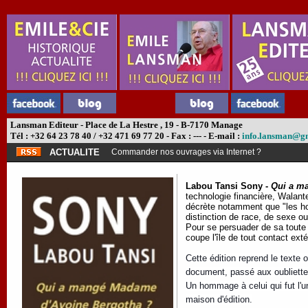
Lansman Editeur - Place de La Hestre , 19 - B-7170 Manage
Tél : +32 64 23 78 40 / +32 471 69 77 20 - Fax : --- - E-mail :
info.lansman@g
ACTUALITE
Commander nos ouvrages via Internet ?
Labou Tansi Sony -
Qui a m
technologie financière, Walant
décrète notamment que "les ho
distinction de race, de sexe o
Pour se persuader de sa toute 
coupe l'île de tout contact exté
Cette édition reprend le texte o
document, passé aux oubliette
Un hommage à celui qui fut l'
maison d'édition.