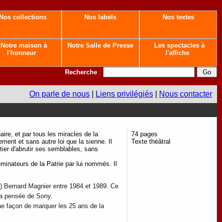
Nos collections
Nos labels
Nos textes
Notre maison à
Notre Salle de Presse
Les spectacles à
l'honneur
l'affiche
Recherche
:
On parle de nous
|
Liens privilégiés
|
Nous contacter
ire, et par tous les miracles de la
74 pages
ent et sans autre loi que la sienne. Il
Texte théâtral
ier d'abrutir ses semblables, sans
minateurs de la Patrie par lui nommés. Il
ami) Bernard Magnier entre 1984 et 1989. Ce
 la pensée de Sony.
e façon de marquer les 25 ans de la