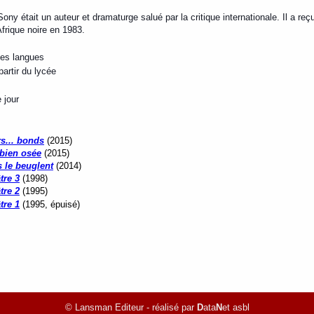
y était un auteur et dramaturge salué par la critique internationale. Il a reç
frique noire en 1983.
tes langues
artir du lycée
 jour
rs... bonds
(2015)
 bien osée
(2015)
es le beuglent
(2014)
tre 3
(1998)
tre 2
(1995)
tre 1
(1995, épuisé)
© Lansman Editeur - réalisé par
D
ata
N
et asbl