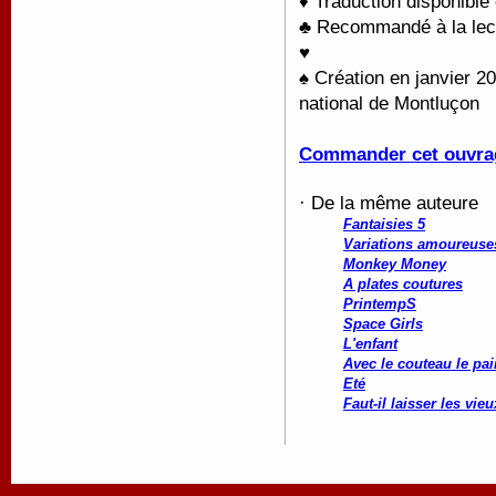
♦ Traduction disponible
♣ Recommandé à la lectu
♥
♠ Création en janvier 2
national de Montluçon
Commander cet ouvra
· De la même auteure
Fantaisies 5
Variations amoureuse
Monkey Money
A plates coutures
PrintempS
Space Girls
L'enfant
Avec le couteau le pai
Eté
Faut-il laisser les vi