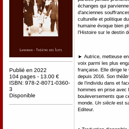
échanges qui parviennen
d'anciennes souffrances.
culturelle et politique 
humaine évoque bien pl
l'Histoire sur le destin
►
Autrice, metteuse e
voix parmi les plus eng
française. Elle dirige l
Publié en 2022
104 pages - 13.00 €
depuis 2016. Son théâtre
ISBN: 978-2-8071-0360-
de l'individu dans et f
3
hommes en prise avec l
Disponible
bouleversements que cel
monde.
Un siècle
est s
Editeur.