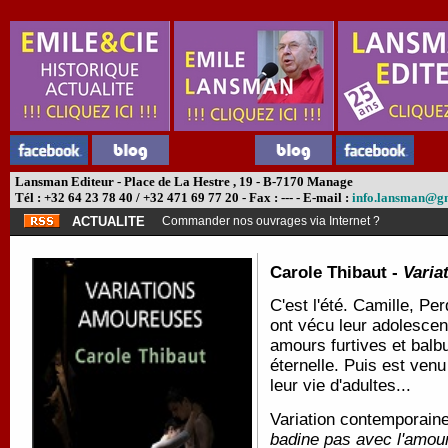
Lansman Editeur - Place de La Hestre , 19 - B-7170 Manage
Tél : +32 64 23 78 40 / +32 471 69 77 20 - Fax : --- - E-mail :
info.lansman@g
ACTUALITE
Commander nos ouvrages via Internet ?
Carole Thibaut -
Varia
C'est l'été. Camille, Per
ont vécu leur adolescenc
amours furtives et balbu
éternelle. Puis est ven
leur vie d'adultes...
Variation contemporaine
badine pas avec l'amou