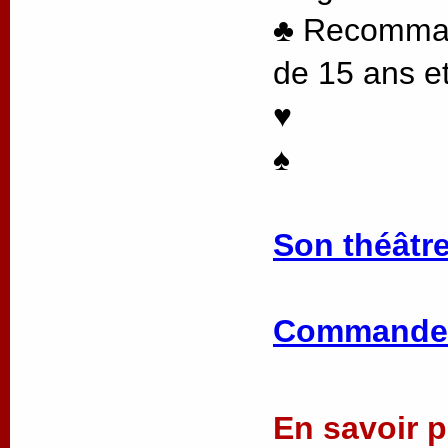
♣ Recommand
de 15 ans et
♥
♠
Son théâtre
Commander
En savoir pl