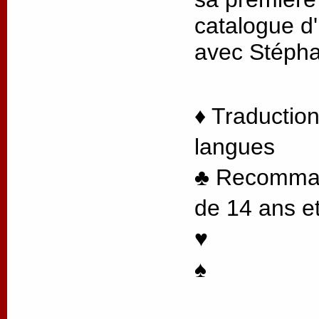
catalogue d'
avec Stéph
♦ Traduction
langues
♣ Recommand
de 14 ans et
♥
♠