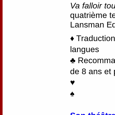
Va falloir to
quatrième te
Lansman Edi
♦ Traduction
langues
♣ Recommand
de 8 ans et 
♥
♠