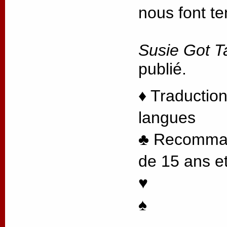
nous font te
Susie Got T
publié.
♦ Traduction
langues
♣ Recommand
de 15 ans et
♥
♠