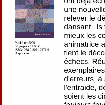
ont déjà éc
une nouvell
relever le dé
dansant, ils
mieux les c
animatrice 
Publié en 2026
60 pages - 11.00 €
ISBN: 978-2-8071-0471-6
tient le déc
Disponible
échecs. Réus
exemplaires,
d'erreurs, à
l'entraide, 
soient les c
toujours tou