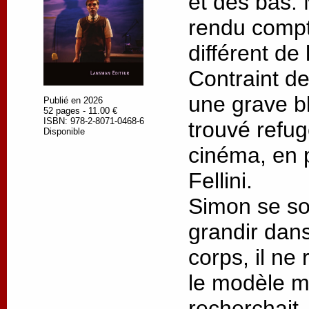
et des bas. M
rendu compt
différent de 
Contraint de
une grave bl
Publié en 2026
52 pages - 11.00 €
ISBN: 978-2-8071-0468-6
trouvé refu
Disponible
cinéma, en p
Fellini.
Simon se so
grandir dans
corps, il ne
le modèle ma
recherchait.