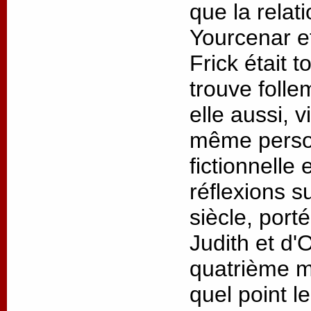
que la relat
Yourcenar 
Frick était t
trouve folle
elle aussi, v
même person
fictionnelle
réflexions s
siècle, port
Judith et d'
quatrième m
quel point l