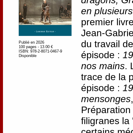
dragons, Gr
en plusieur
premier livr
Jean-Gabrie
du travail d
Publié en 2026
100 pages - 13.00 €
ISBN: 978-2-8071-0467-9
épisode :
19
Disponible
nos mains
.
trace de la
épisode :
19
mensonges
Préparation
filigranes l
certains méd