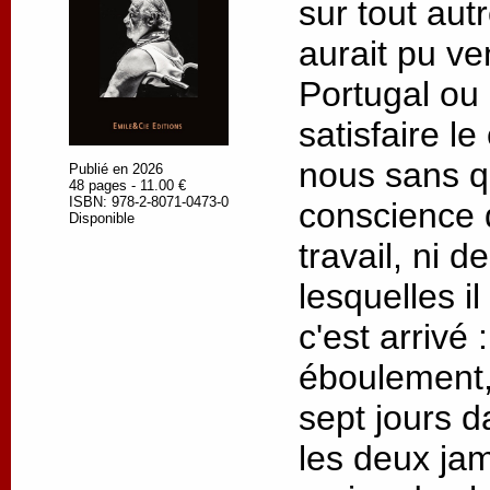
sur tout autre
aurait pu ve
Portugal ou
satisfaire l
nous sans q
Publié en 2026
48 pages - 11.00 €
ISBN: 978-2-8071-0473-0
conscience 
Disponible
travail, ni 
lesquelles il
c'est arrivé
éboulement,
sept jours d
les deux jam