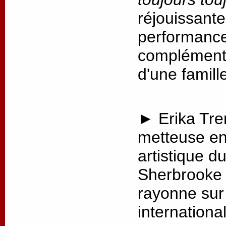
réjouissante
performance,
complémenta
d'une famill
► Erika Tre
metteuse en 
artistique d
Sherbrooke 
rayonne sur 
internationa