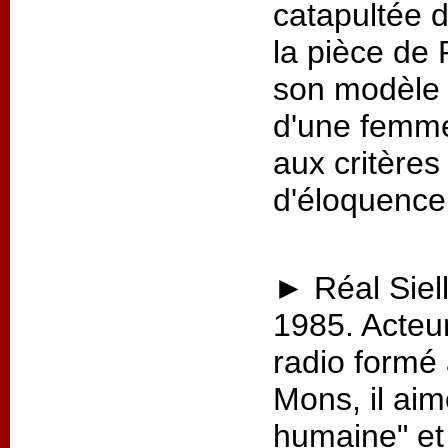
catapultée 
la pièce de 
son modèle p
d'une femme
aux critère
d'éloquence
► Réal Siell
1985. Acteu
radio formé
Mons, il aim
humaine" et 