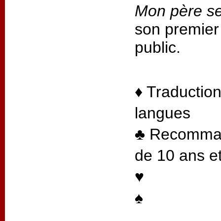
Mon père se
son premier
public.
♦ Traduction
langues
♣ Recommand
de 10 ans et
♥
♠