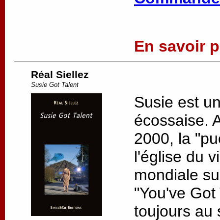
En savoir pl
Réal Siellez
Susie Got Talent
Susie est u
écossaise. 
2000, la "pu
l'église du v
mondiale su
"You've Got 
toujours au s