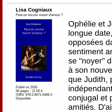
Lisa Cogniaux
Peut-on encore mourir d'amour ?
Ophélie et J
longue date, 
opposées da
sentiment a
se "noyer" d
à son nouv
que Judith, 
indépendant
Publié en 2026
56 pages - 11.00 €
ISBN: 978-2-8071-0466-2
conjugal et 
Disponible
amitiés. D'a