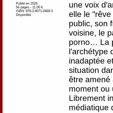
une voix d'a
Publié en 2026
56 pages - 11.00 €
ISBN: 978-2-8071-0469-3
elle le "rêve
Disponible
public, son 
voisine, le 
porno… La p
l'archétype 
inadaptée e
situation da
être amené 
moment ou u
Librement in
médiatique 