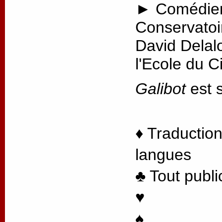
► Comédien
Conservatoi
David Delal
l'Ecole du 
Galibot
est s
♦ Traduction
langues
♣ Tout publi
♥
♠