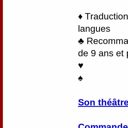
♦ Traduction
langues
♣ Recommand
de 9 ans et 
♥
♠
Son théâtre
Commander