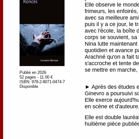
Elle observe le monde
frimeurs, les enfoirés
avec sa meilleure amie
puis il y a ce jour, le 
avec l'école, la boîte
corps se souvient, sa 
Nina lutte maintenant
quotidien et avance pa
Arachné qu'on a fait ta
s'accroche et tente de
se mettre en marche, p
Publié en 2026
52 pages - 11.00 €
ISBN: 978-2-8071-0474-7
► Après des études en
Disponible
Ginevro a poursuivi s
Elle exerce aujourd'h
en scène et d'auteure
Elle est double lauré
huitième pièce publi