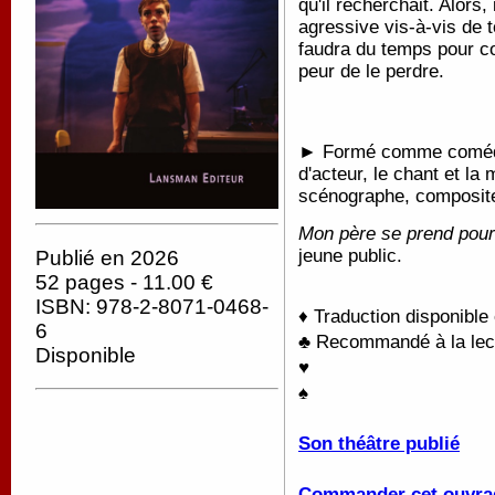
qu'il recherchait. Alors, 
agressive vis-à-vis de to
faudra du temps pour c
peur de le perdre.
► Formé comme comédien
d'acteur, le chant et la
scénographe, composite
Mon père se prend pour 
jeune public.
Publié en 2026
52 pages - 11.00 €
ISBN: 978-2-8071-0468-
♦ Traduction disponible
6
♣ Recommandé à la lectu
Disponible
♥
♠
Son théâtre publié
Commander cet ouvra