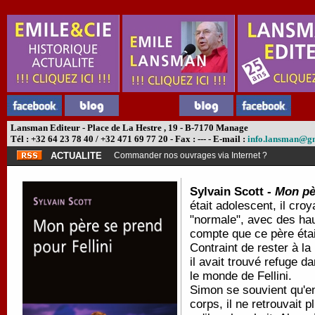
Lansman Editeur - Place de La Hestre , 19 - B-7170 Manage
Tél : +32 64 23 78 40 / +32 471 69 77 20 - Fax : --- - E-mail :
info.lansman@g
ACTUALITE
Commander nos ouvrages via Internet ?
Sylvain Scott -
Mon pèr
était adolescent, il cro
"normale", avec des haut
compte que ce père était
Contraint de rester à l
il avait trouvé refuge d
le monde de Fellini.
Simon se souvient qu'en
corps, il ne retrouvait 