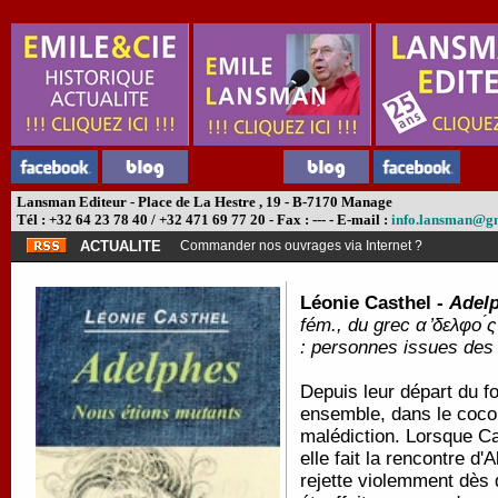
Lansman Editeur - Place de La Hestre , 19 - B-7170 Manage
Tél : +32 64 23 78 40 / +32 471 69 77 20 - Fax : --- - E-mail :
info.lansman@g
ACTUALITE
Commander nos ouvrages via Internet ?
Léonie Casthel -
Adel
fém., du grec α ̓δελφο ́ς
: personnes issues de
Depuis leur départ du f
ensemble, dans le cocon 
malédiction. Lorsque Ca
elle fait la rencontre d'
rejette violemment dès q