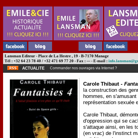
Lansman Editeur - Place de La Hestre , 19 - B-7170 Manage
Tél : +32 64 23 78 40 / +32 471 69 77 20 - Fax : --- - E-mail :
info.lansman@g
ACTUALITE
Commander nos ouvrages via Internet ?
Carole Thibaut -
Fanta
la construction des genr
hommes, en s'amusant a
représentation sexuée e
Carole Thibaut, démonte
d'oppression qui se cach
s'attaque ainsi, en les 
(en vrac) de l'instinct 