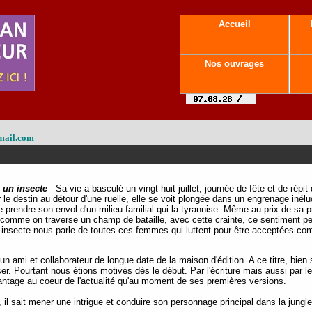
Accueil
Nos ouvrages
mail.com
un insecte
-
Sa vie a basculé un vingt-huit juillet, journée de fête et de répi
ar le destin au détour d'une ruelle, elle se voit plongée dans un engrenage inélu
de prendre son envol d'un milieu familial qui la tyrannise. Même au prix de sa p
 comme on traverse un champ de bataille, avec cette crainte, ce sentiment pe
secte nous parle de toutes ces femmes qui luttent pour être acceptées com
n ami et collaborateur de longue date de la maison d'édition. A ce titre, bien 
iser. Pourtant nous étions motivés dès le début. Par l'écriture mais aussi par
antage au coeur de l'actualité qu'au moment de ses premières versions.
il sait mener une intrigue et conduire son personnage principal dans la jungl