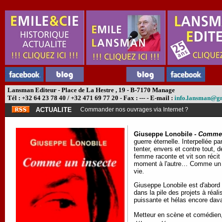
Lansman Editeur - Place de La Hestre , 19 - B-7170 Manage
Tél : +32 64 23 78 40 / +32 471 69 77 20 - Fax : --- - E-mail :
info.lansman@g
ACTUALITE
Commander nos ouvrages via Internet ?
Giuseppe Lonobile -
Comme 
guerre éternelle. Interpellée p
tenter, envers et contre tout, 
femme raconte et vit son récit
moment à l'autre… Comme un in
vie.
Giuseppe Lonobile est d'abord u
dans la pile des projets à réal
puissante et hélas encore dav
Metteur en scène et comédien, 