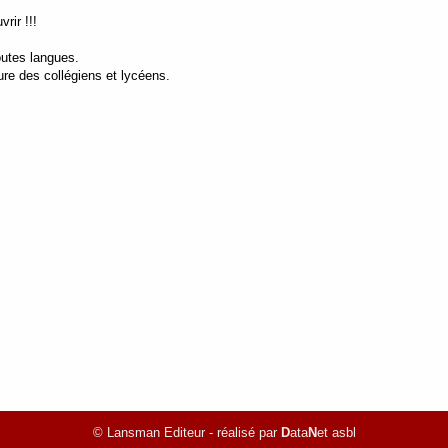
rir !!!
outes langues.
ure des collégiens et lycéens.
© Lansman Editeur - réalisé par
D
ata
N
et asbl