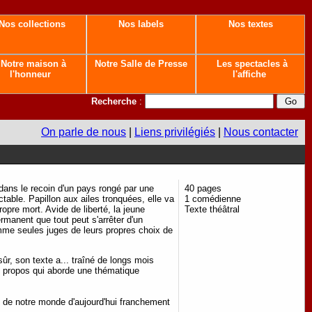
Nos collections
Nos labels
Nos textes
Notre maison à
Notre Salle de Presse
Les spectacles à
l'honneur
l'affiche
Recherche
:
On parle de nous
|
Liens privilégiés
|
Nous contacter
t dans le recoin d'un pays rongé par une
40 pages
ctable. Papillon aux ailes tronquées, elle va
1 comédienne
ropre mort. Avide de liberté, la jeune
Texte théâtral
rmanent que tout peut s'arrêter d'un
me seules juges de leurs propres choix de
sûr, son texte a... traîné de longs mois
 le propos qui aborde une thématique
e de notre monde d'aujourd'hui franchement