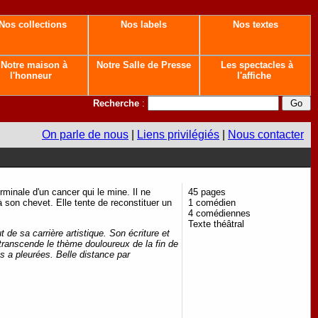
Nos collections
Nos labels
Nos textes
Notre maison à
Notre Salle de Presse
Les spectacles à
l'honneur
l'affiche
Recherche
:
On parle de nous
|
Liens privilégiés
|
Nous contacter
rminale d'un cancer qui le mine. Il ne
45 pages
 son chevet. Elle tente de reconstituer un
1 comédien
4 comédiennes
Texte théâtral
 de sa carrière artistique. Son écriture et
i transcende le thème douloureux de la fin de
les a pleurées. Belle distance par