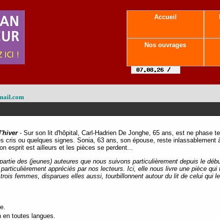
Accueil
Nos ouvrages
mail.com
'hiver
- Sur son lit d'hôpital, Carl-Hadrien De Jonghe, 65 ans, est ne phase te
s cris ou quelques signes. Sonia, 63 ans, son épouse, reste inlassablement à
n esprit est ailleurs et les pièces se perdent...
 partie des (jeunes) auteures que nous suivons particulièrement depuis le début
particulièrement appréciés par nos lecteurs. Ici, elle nous livre une pièce qu
 trois femmes, disparues elles aussi, tourbillonnent autour du lit de celui qui 
e.
n en toutes langues.