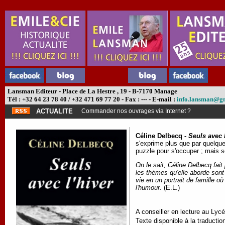
Lansman Editeur - Place de La Hestre , 19 - B-7170 Manage
Tél : +32 64 23 78 40 / +32 471 69 77 20 - Fax : --- - E-mail :
info.lansman@g
ACTUALITE
Commander nos ouvrages via Internet ?
Céline Delbecq -
Seuls avec l
s'exprime plus que par quelque
puzzle pour s'occuper ; mais so
On le sait, Céline Delbecq fait
les thèmes qu'elle aborde sont 
vie en un portrait de famille où
l'humour.
(E.L.)
A conseiller en lecture au Lycé
Texte disponible à la traductio