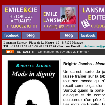
Lansman Editeur - Place de La Hestre , 19 - B-7170 Manage
Tél : +32 64 23 78 40 / +32 471 69 77 20 - Fax : --- - E-mail :
info.lansman@g
ACTUALITE
Commander nos ouvrages via Internet ?
Brigitte Jacobs -
Made 
Un carnet, sorte de j
laissé traîner sur la ta
tout son monde qui s'é
reçoit comme ça, d'un 
Surtout quand la porte 
dialogue et de compr
douloureux d'un père f
Les mots de Brigitte Ja