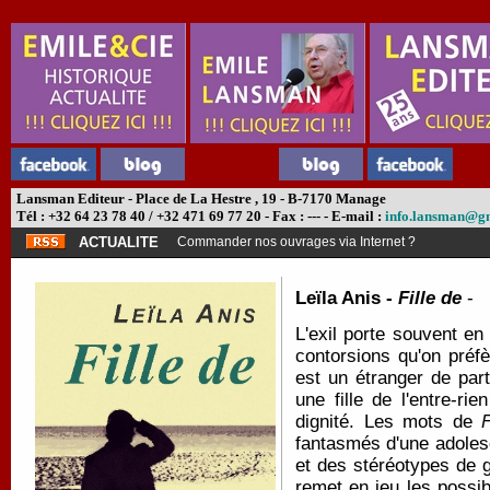
Lansman Editeur - Place de La Hestre , 19 - B-7170 Manage
Tél : +32 64 23 78 40 / +32 471 69 77 20 - Fax : --- - E-mail :
info.lansman@g
ACTUALITE
Commander nos ouvrages via Internet ?
Leïla Anis -
Fille de
-
L'exil porte souvent en 
contorsions qu'on préfè
est un étranger de part
une fille de l'entre-ri
dignité. Les mots de
F
fantasmés d'une adolesc
et des stéréotypes de ge
remet en jeu les possi