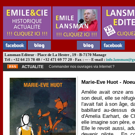
Lansman Editeur - Place de La Hestre , 19 - B-7170 Manage
Tél : +32 64 23 78 40 / +32 471 69 77 20 - Fax : --- - E-mail :
info.lansman@g
ACTUALITE
Commander nos ouvrages via Internet ?
Marie-Eve Huot -
Noeu
Amélie avait onze ans
son deuil, elle se réfu
l'avait fait à son âge, 
babillard au-dessus de
d'Amelia Earhart, de C
elle imagine son père, 
Elle le revoit aussi, a
devenir pilote... En 