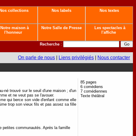
Nos collections
Nos labels
Nos textes
Notre maison à
Notre Salle de Presse
Les spectacles à
l'honneur
l'affiche
Recherche
:
On parle de nous
|
Liens privilégiés
|
Nous contacter
85 pages
6 comédiens
u-né trouvé sur le seuil d'une maison ; d'un
7 comédiennes
femme et ne veut pas se l'avouer.
Texte théâtral
emme qui berce son vide d'enfant comme elle
aime trop son vieux fils et pas assez sa fille
de petites communautés. Après la famille