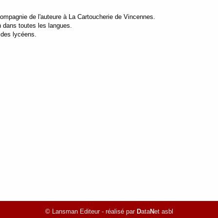
compagnie de l'auteure à La Cartoucherie de Vincennes.
n dans toutes les langues.
 des lycéens.
© Lansman Editeur - réalisé par
D
ata
N
et asbl