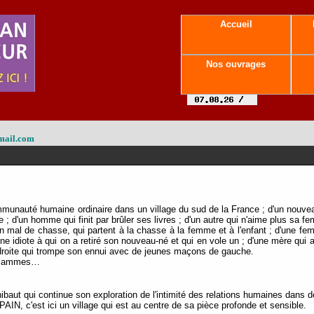
Accueil
Nos ouvrages
mail.com
ommunauté humaine ordinaire dans un village du sud de la France ; d'un nouvea
le ; d'un homme qui finit par brûler ses livres ; d'un autre qui n'aime plus sa 
n mal de chasse, qui partent à la chasse à la femme et à l'enfant ; d'une f
'une idiote à qui on a retiré son nouveau-né et qui en vole un ; d'une mère qui 
 de droite qui trompe son ennui avec de jeunes maçons de gauche.
n flammes…
baut qui continue son exploration de l'intimité des relations humaines dans 
 c'est ici un village qui est au centre de sa pièce profonde et sensible.