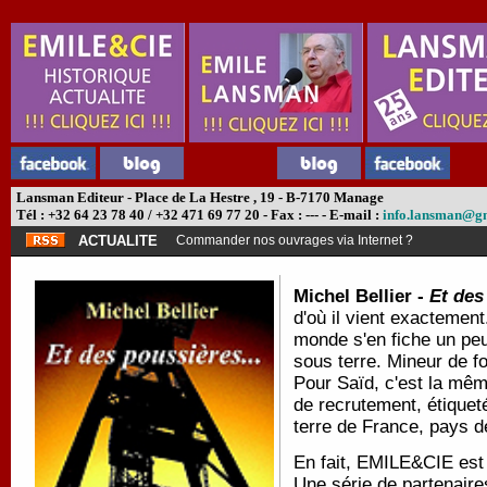
Lansman Editeur - Place de La Hestre , 19 - B-7170 Manage
Tél : +32 64 23 78 40 / +32 471 69 77 20 - Fax : --- - E-mail :
info.lansman@g
ACTUALITE
Commander nos ouvrages via Internet ?
Michel Bellier -
Et des
d'où il vient exactement.
monde s'en fiche un peu. 
sous terre. Mineur de fo
Pour Saïd, c'est la mêm
de recrutement, étiqueté
terre de France, pays 
En fait, EMILE&CIE est 
Une série de partenair