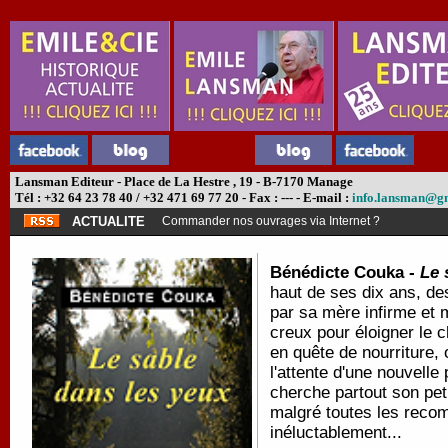
Lansman Editeur - Place de La Hestre , 19 - B-7170 Manage
Tél : +32 64 23 78 40 / +32 471 69 77 20 - Fax : --- - E-mail :
info.lansman@g
ACTUALITE
Commander nos ouvrages via Internet ?
Bénédicte Couka -
Le 
haut de ses dix ans, de
par sa mère infirme et m
creux pour éloigner le c
en quête de nourriture,
l'attente d'une nouvelle
cherche partout son peti
malgré toutes les recom
inéluctablement...