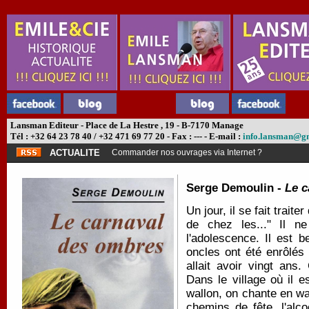
Lansman Editeur - Place de La Hestre , 19 - B-7170 Manage
Tél : +32 64 23 78 40 / +32 471 69 77 20 - Fax : --- - E-mail :
info.lansman@g
ACTUALITE
Commander nos ouvrages via Internet ?
Serge Demoulin -
Le c
Un jour, il se fait trai
de chez les..." Il n
l'adolescence. Il est 
oncles ont été enrôlés
allait avoir vingt an
Dans le village où il e
wallon, on chante en wa
chemins de fête, l'alc