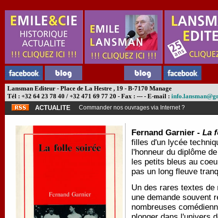
Lansman Editeur - Place de La Hestre , 19 - B-7170 Manage
Tél : +32 64 23 78 40 / +32 471 69 77 20 - Fax : --- - E-mail :
info.lansman@g
ACTUALITE
Commander nos ouvrages via Internet ?
Fernand Garnier -
La f
filles d'un lycée techni
l'honneur du diplôme de 
les petits bleus au coeu
pas un long fleuve tranq
Un des rares textes de 
une demande souvent ré
nombreuses comédiennes
plonger dans l'univers 