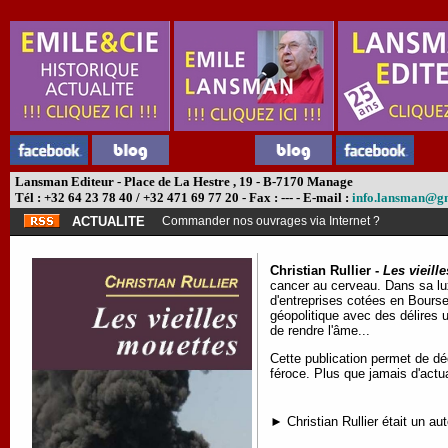
Lansman Editeur - Place de La Hestre , 19 - B-7170 Manage
Tél : +32 64 23 78 40 / +32 471 69 77 20 - Fax : --- - E-mail :
info.lansman@g
ACTUALITE
Commander nos ouvrages via Internet ?
Christian Rullier -
Les vieill
cancer au cerveau. Dans sa lux
d'entreprises cotées en Bourse
géopolitique avec des délires
de rendre l'âme...
Cette publication permet de dé
féroce. Plus que jamais d'actua
► Christian Rullier était un au