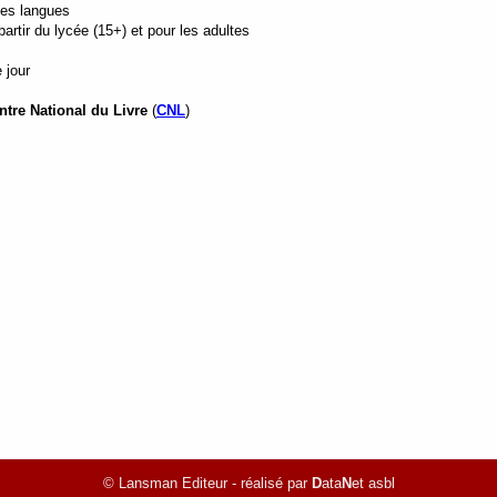
tes langues
rtir du lycée (15+) et pour les adultes
 jour
ntre National du Livre
(
CNL
)
© Lansman Editeur - réalisé par
D
ata
N
et asbl