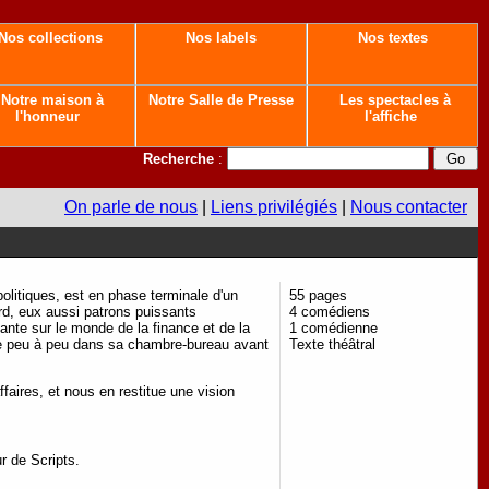
Nos collections
Nos labels
Nos textes
Notre maison à
Notre Salle de Presse
Les spectacles à
l'honneur
l'affiche
Recherche
:
On parle de nous
|
Liens privilégiés
|
Nous contacter
olitiques, est en phase terminale d'un
55 pages
rd, eux aussi patrons puissants
4 comédiens
ante sur le monde de la finance et de la
1 comédienne
rme peu à peu dans sa chambre-bureau avant
Texte théâtral
faires, et nous en restitue une vision
r de Scripts.