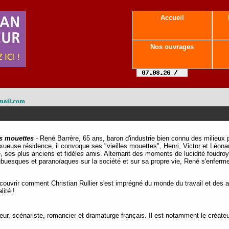
Accueil
Nos ouvrages
mail.com
es mouettes
- René Barrère, 65 ans, baron d'industrie bien connu des milieux p
ueuse résidence, il convoque ses "vieilles mouettes", Henri, Victor et Léona
, ses plus anciens et fidèles amis. Alternant des moments de lucidité foudroy
 ubuesques et paranoïaques sur la société et sur sa propre vie, René s'enfe
couvrir comment Christian Rullier s'est imprégné du monde du travail et des af
lité !
teur, scénariste, romancier et dramaturge français. Il est notamment le créateu