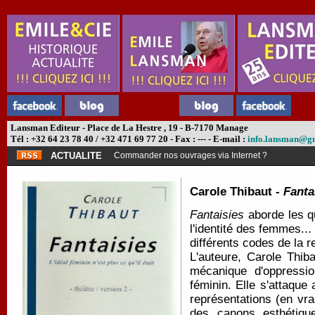
Lansman Editeur - Place de La Hestre , 19 - B-7170 Manage
Tél : +32 64 23 78 40 / +32 471 69 77 20 - Fax : --- - E-mail :
info.lansman@g
ACTUALITE
Commander nos ouvrages via Internet ?
Carole Thibaut -
Fanta
Fantaisies
aborde les q
l'identité des femmes.
différents codes de la 
L'auteure, Carole Thib
mécanique d'oppressio
féminin. Elle s'attaque
représentations (en vra
des canons esthétiqu