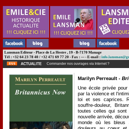
Lansman Editeur - Place de La Hestre , 19 - B-7170 Manage
Tél : +32 64 23 78 40 / +32 471 69 77 20 - Fax : --- - E-mail :
info.lansman@g
ACTUALITE
Commander nos ouvrages via Internet ?
Marilyn Perreault -
Br
Une école privée pour 
par la violence et l'int
loi et ses caprices. 
souffre-douleur, Brit
toutes celles qui sont
nouvelle arrivée, découv
monde où les bleus a
douleurs au coeur et