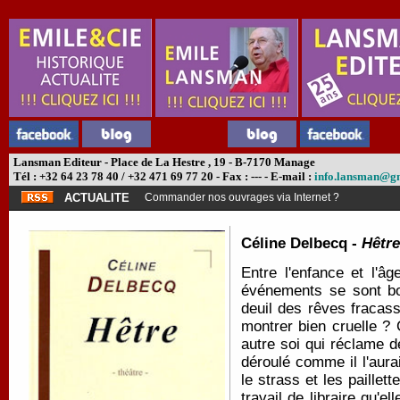
Lansman Editeur - Place de La Hestre , 19 - B-7170 Manage
Tél : +32 64 23 78 40 / +32 471 69 77 20 - Fax : --- - E-mail :
info.lansman@g
ACTUALITE
Commander nos ouvrages via Internet ?
Céline Delbecq -
Hêtre
Entre l'enfance et l'â
événements se sont bo
deuil des rêves fracass
montrer bien cruelle ?
autre soi qui réclame 
déroulé comme il l'aura
le strass et les paill
travail de libraire qu'