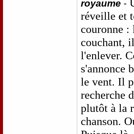
royaume
-
réveille et 
couronne : l
couchant, i
l'enlever. 
s'annonce be
le vent. Il 
recherche 
plutôt à la
chanson. Ou