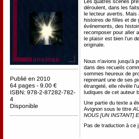
Les quatres scènes pré
déroulent, dans les fait
le lecteur avertis. Mais
histoires de filles et d
événements, des histoir
recomposer pour aller au
le plaisir est bien l'un
originale.
Nous n'avions jusqu'à 
dans des recueils com
sommes heureux de propo
Publié en 2010
reprenant une de ses pi
64 pages - 9.00 €
étrangeté, elle révèle l'
ISBN: 978-2-87282-782-
ludiques de cet auteur b
4
Une partie du texte a é
Disponible
Avignon sous le titre
AU
NOUS [UN INSTANT] 
Pas de traduction à ce j