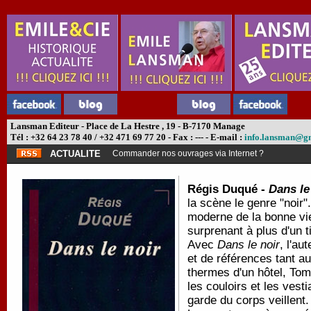
Lansman Editeur - Place de La Hestre , 19 - B-7170 Manage
Tél : +32 64 23 78 40 / +32 471 69 77 20 - Fax : --- - E-mail :
info.lansman@g
ACTUALITE
Commander nos ouvrages via Internet ?
Régis Duqué -
Dans le
la scène le genre "noir".
moderne de la bonne viei
surprenant à plus d'un ti
Avec
Dans le noir
, l'au
et de références tant au
thermes d'un hôtel, Tom
les couloirs et les vest
garde du corps veillent.